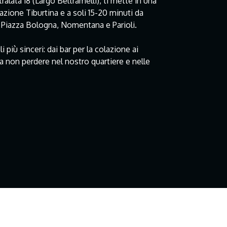
ralata 18 (Largo Beltramelli), ti mette in una
azione Tiburtina e a soli 15-20 minuti da
me Piazza Bologna, Nomentana e Parioli.
 più sinceri: dai bar per la colazione ai
 da non perdere nel nostro quartiere e nelle